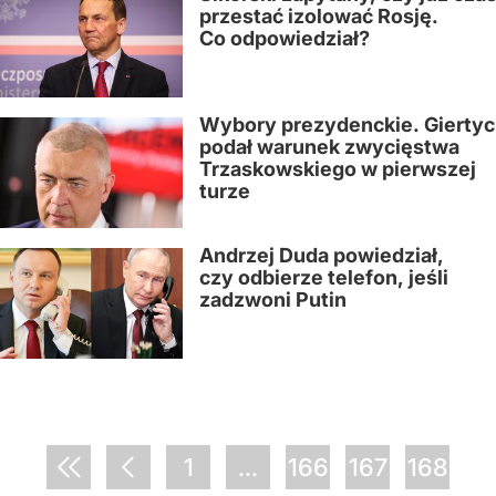
przestać izolować Rosję.
Co odpowiedział?
Wybory prezydenckie. Gierty
podał warunek zwycięstwa
Trzaskowskiego w pierwszej
turze
Andrzej Duda powiedział,
czy odbierze telefon, jeśli
zadzwoni Putin
1
...
166
167
168