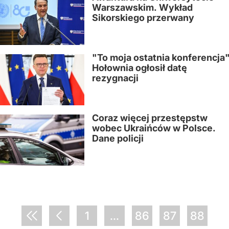
Warszawskim. Wykład
Sikorskiego przerwany
"To moja ostatnia konferencja"
Hołownia ogłosił datę
rezygnacji
Coraz więcej przestępstw
wobec Ukraińców w Polsce.
Dane policji
1
...
86
87
88