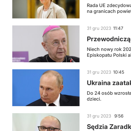
Rada UE zdecydowała
na granicach powie
31
gru
2023
11:47
Przewodnicząc
Niech nowy rok 202
Episkopatu Polski a
31
gru
2023
10:45
Ukraina zaata
Do 24 osób wzrosła 
dzieci.
31
gru
2023
9:56
Sędzia Zaradk