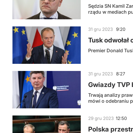
Sędzia SN Kamil Za
rządu w mediach pu
31
gru
2023
9:20
Tusk odwołał 
Premier Donald Tusk
31
gru
2023
8:27
Gwiazdy TVP b
Trwają analizy praw
mówi o odebraniu p
29
gru
2023
12:50
Polska przest