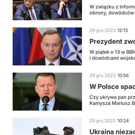
W związku z informa
obrony, dowódców 
29
gru
2023
12:13
Prezydent zwo
W piątek o 13 w BB
i dowódcami wojsk
29
gru
2023
10:56
W Polsce spad
Czy ukrywa pan prz
Kamysza Mariusz Bł
29
gru
2023
10:24
Ukraina nieza