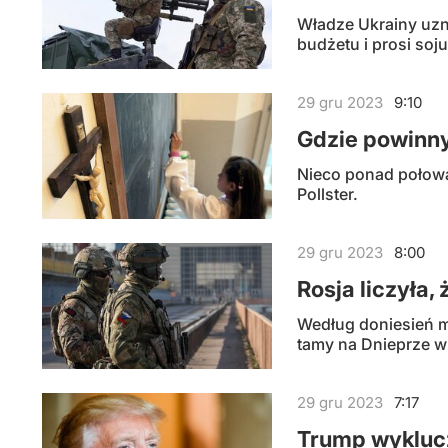
Władze Ukrainy uzn
budżetu i prosi soj
29
gru
2023
9:10
Gdzie powinny
Nieco ponad połowa
Pollster.
29
gru
2023
8:00
Rosja liczyła,
Według doniesień m
tamy na Dnieprze 
29
gru
2023
7:17
Trump wyklucz