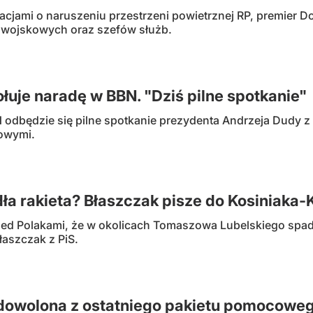
cjami o naruszeniu przestrzeni powietrznej RP, premier D
wojskowych oraz szefów służb.
łuje naradę w BBN. "Dziś pilne spotkanie"
N odbędzie się pilne spotkanie prezydenta Andrzeja Du
owymi.
ła rakieta? Błaszczak pisze do Kosiniaka
ed Polakami, że w okolicach Tomaszowa Lubelskiego spadł
aszczak z PiS.
dowolona z ostatniego pakietu pomocowego