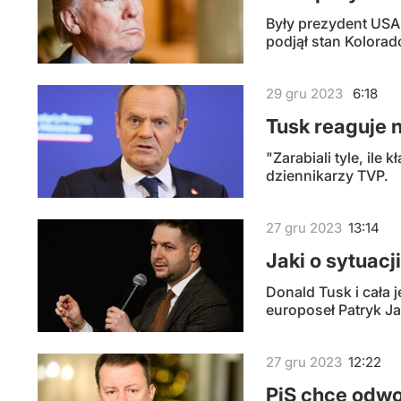
Były prezydent USA
podjął stan Kolorad
29
gru
2023
6:18
Tusk reaguje 
"Zarabiali tyle, il
dziennikarzy TVP.
27
gru
2023
13:14
Jaki o sytuacj
Donald Tusk i cała 
europoseł Patryk Ja
27
gru
2023
12:22
PiS chce odwo