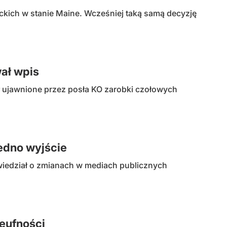
kich w stanie Maine. Wcześniej taką samą decyzję
ał wpis
ał ujawnione przez posła KO zarobki czołowych
jedno wyjście
powiedział o zmianach w mediach publicznych
ieufności