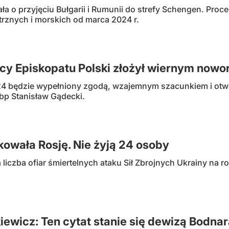
 o przyjęciu Bułgarii i Rumunii do strefy Schengen. Proced
trznych i morskich od marca 2024 r.
y Episkopatu Polski złożył wiernym nowo
4 będzie wypełniony zgodą, wzajemnym szacunkiem i otwar
bp Stanisław Gądecki.
kowała Rosję. Nie żyją 24 osoby
liczba ofiar śmiertelnych ataku Sił Zbrojnych Ukrainy na r
iewicz: Ten cytat stanie się dewizą Bodnar