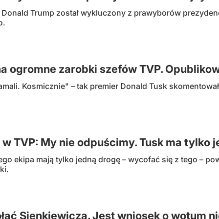
 Donald Trump został wykluczony z prawyborów prezydenc
o.
na ogromne zarobki szefów TVP. Opublikow
e kłamali. Kosmicznie" – tak premier Donald Tusk skomentow
i w TVP: My nie odpuścimy. Tusk ma tylko 
jego ekipa mają tylko jedną drogę – wycofać się z tego – 
ki.
łać Sienkiewicza. Jest wniosek o wotum n