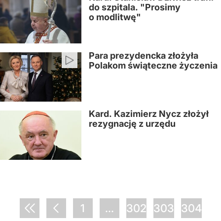
do szpitala. "Prosimy
o modlitwę"
Para prezydencka złożyła
Polakom świąteczne życzenia
Kard. Kazimierz Nycz złożył
rezygnację z urzędu
1
...
302
303
304