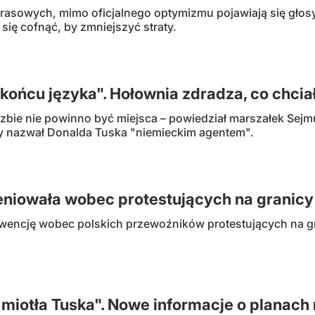
asowych, mimo oficjalnego optymizmu pojawiają się głosy,
ię cofnąć, by zmniejszyć straty.
 końcu języka". Hołownia zdradza, co chc
izbie nie powinno być miejsca – powiedział marszałek Se
y nazwał Donalda Tuska "niemieckim agentem".
weniowała wobec protestujących na granicy 
terwencję wobec polskich przewoźników protestujących na 
 miotła Tuska". Nowe informacje o planach