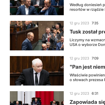
Według doniesień p
resortów w rządzie
12
gru
2023
7:35
Tusk został p
Liczymy na wzmacni
USA o wyborze Dona
12
gru
2023
7:09
"Pan jest nie
Właściwie powinien
o słowach prezesa 
12
gru
2023
6:31
Zapowiada się