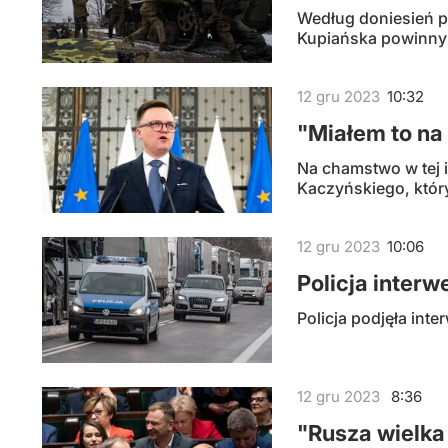
Według doniesień pr
Kupiańska powinny s
12
gru
2023
10:32
"Miałem to na
Na chamstwo w tej 
Kaczyńskiego, któr
12
gru
2023
10:06
Policja inter
Policja podjęła in
12
gru
2023
8:36
"Rusza wielka