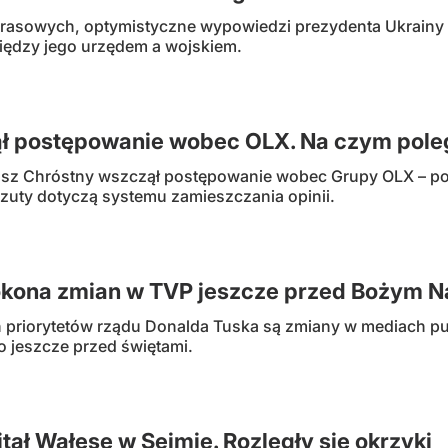
rasowych, optymistyczne wypowiedzi prezydenta Ukrainy W
ędzy jego urzędem a wojskiem.
ł postępowanie wobec OLX. Na czym pole
sz Chróstny wszczął postępowanie wobec Grupy OLX – po
zuty dotyczą systemu zamieszczania opinii.
okona zmian w TVP jeszcze przed Bożym 
priorytetów rządu Donalda Tuska są zmiany w mediach pu
o jeszcze przed świętami.
tał Wałęsę w Sejmie. Rozległy się okrzyki