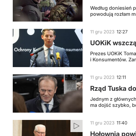
Według doniesień p
powodują rozłam mi
11
gru
2023
12:27
UOKiK wszczą
Prezes UOKiK Toma
i Konsumentów. Zar
11
gru
2023
12:11
Rząd Tuska d
Jednym z głównych 
ma dojść szybko, b
11
gru
2023
11:40
Hołownia powi