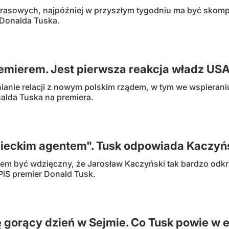
rasowych, najpóźniej w przyszłym tygodniu ma być skomp
 Donalda Tuska.
remierem. Jest pierwsza reakcja władz US
anie relacji z nowym polskim rządem, w tym we wspieraniu
lda Tuska na premiera.
mieckim agentem". Tusk odpowiada Kaczy
em być wdzięczny, że Jarosław Kaczyński tak bardzo odkry
PiS premier Donald Tusk.
 gorący dzień w Sejmie. Co Tusk powie w 