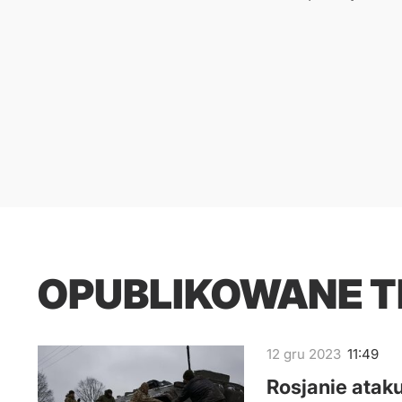
OPUBLIKOWANE 
12
gru
2023
11:49
Rosjanie atak