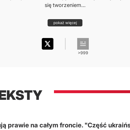
się tworzeniem...
pokaż więcej
TEKSTY
ują prawie na całym froncie. "Część ukrai