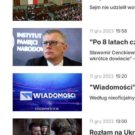
Sejm nie udzielił 
11
gru
2023
15:58
"Po 8 latach 
Sławomir Cenckiewi
wkrótce dowiecie" –
11
gru
2023
15:20
"Wiadomości"
Według nieoficjaln
11
gru
2023
13:00
Rozłam na Ukr