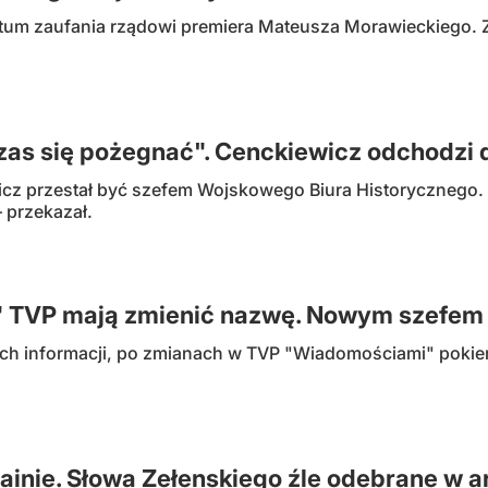
wotum zaufania rządowi premiera Mateusza Morawieckiego. 
czas się pożegnać". Cenckiewicz odchodz
cz przestał być szefem Wojskowego Biura Historycznego
 przekazał.
 TVP mają zmienić nazwę. Nowym szefem 
ych informacji, po zmianach w TVP "Wiadomościami" pokier
ainie. Słowa Zełenskiego źle odebrane w a