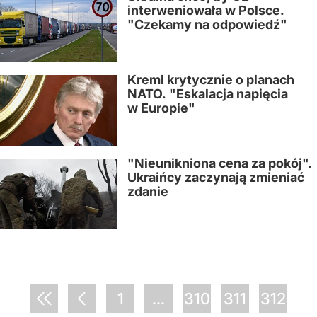
interweniowała w Polsce.
"Czekamy na odpowiedź"
Kreml krytycznie o planach
NATO. "Eskalacja napięcia
w Europie"
"Nieunikniona cena za pokój".
Ukraińcy zaczynają zmieniać
zdanie
1
...
310
311
312