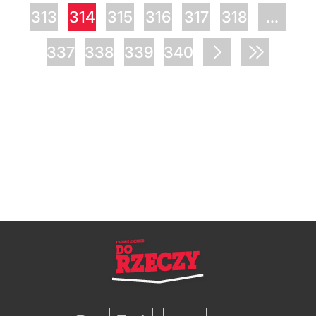
313
314
315
316
317
318
...
337
338
339
340